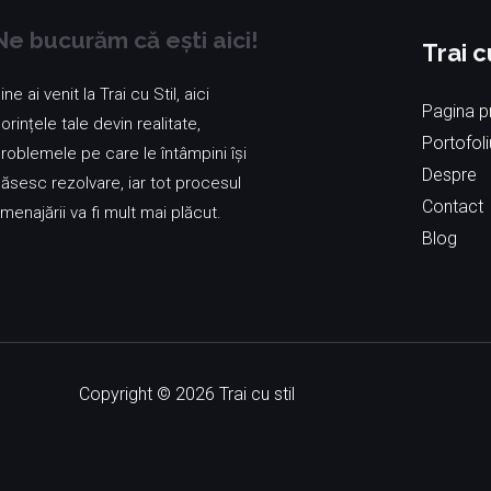
Ne bucurăm că ești aici!
Trai c
ine ai venit la Trai cu Stil, aici
Pagina pr
orințele tale devin realitate,
Portofoli
roblemele pe care le întâmpini își
Despre
ăsesc rezolvare, iar tot procesul
Contact
menajării va fi mult mai plăcut.
Blog
Copyright © 2026 Trai cu stil